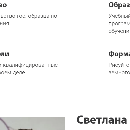
во
Образ
ьство гос. образца по
Учебный
ния
програм
обучени
ели
Форм
и квалифицированные
Рисуйте
воем деле
земного
Светлана