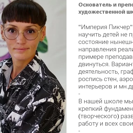
Основатель и преп
художественной ш
"Империя Пикчер" 
научить детей не 
состояние нынешн
направления реали
примере преподав
двинуться. Вариан
деятельность, гра
роспись стен, аэр
интерьеров и мн.д
-
В нашей школе мы
крепкий фундамен
(творческого) ра
работу и всех свои
-