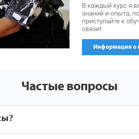
В каждый курс я в
знаний и опыта, п
приступайте к обуч
связи!
Информация о 
Частые вопросы
сы?
урсы для всех желающих! Мы удволетворим потребности ка