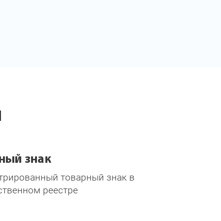
ы
ный знак
трированный товарный знак в
ственном реестре