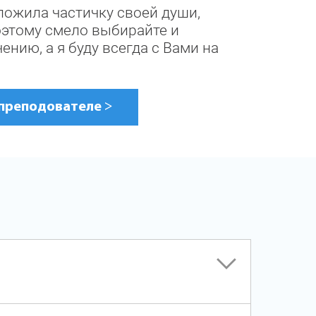
ложила частичку своей души,
оэтому смело выбирайте и
ению, а я буду всегда с Вами на
преподователе
>
к самых маленьких художников так и