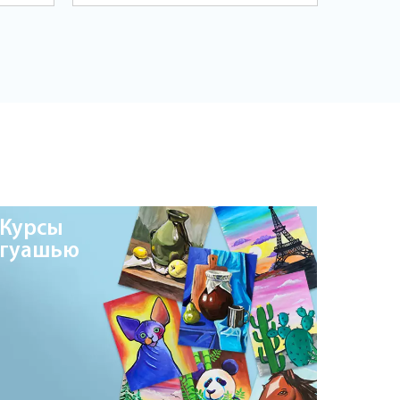
Курсы
гуашью