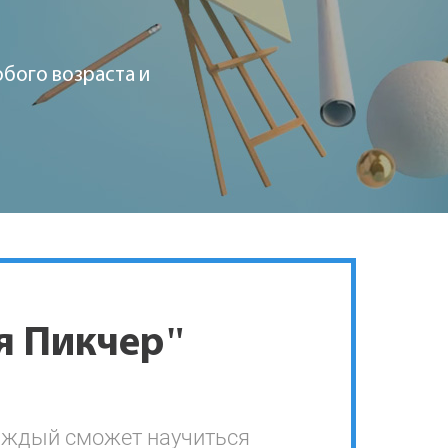
юбого возраста и
я Пикчер"
каждый сможет научиться