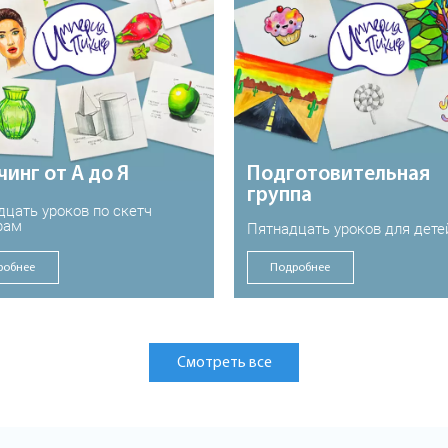
чинг от А до Я
Подготовительная
группа
цать уроков по скетч
рам
Пятнадцать уроков для дете
робнее
Подробнее
Смотреть все