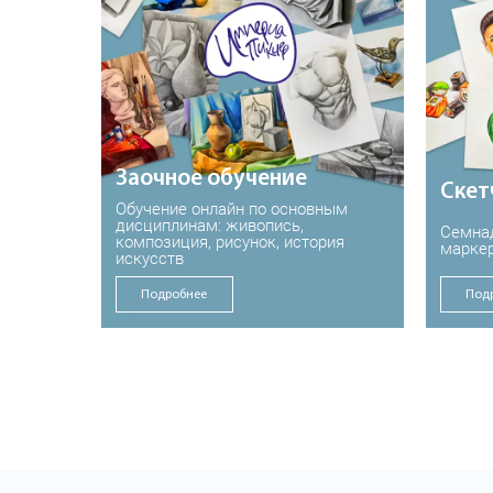
Заочное обучение
Скет
Обучение онлайн по основным
дисциплинам: живопись,
Семнад
композиция, рисунок, история
марке
искусств
Подробнее
Под