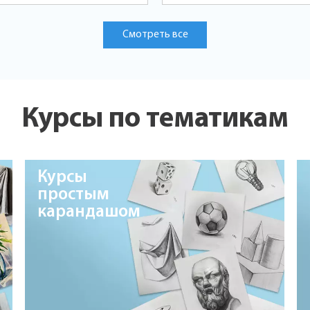
Смотреть все
Курсы по тематикам
Курсы
простым
карандашом