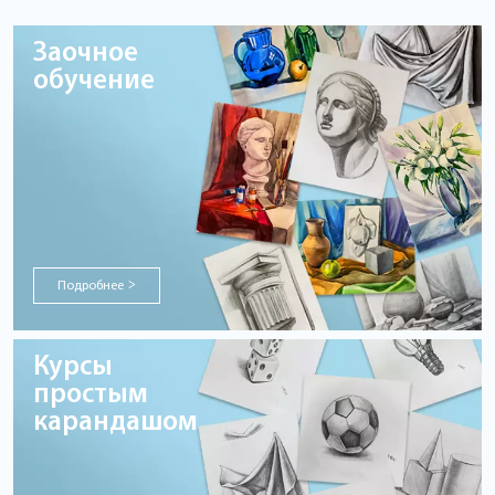
Заочное
обучение
Подробнее
>
Курсы
простым
карандашом