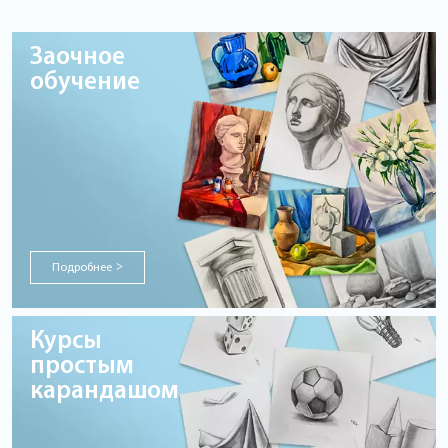
Заочное
обучение
Подробнее
>
Курсы
простым
карандашом