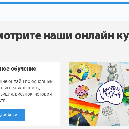
отрите наши онлайн к
ное обучение
ние онлайн по основным
плинам: живопись,
зиция, рисунок, история
ств
дробнее