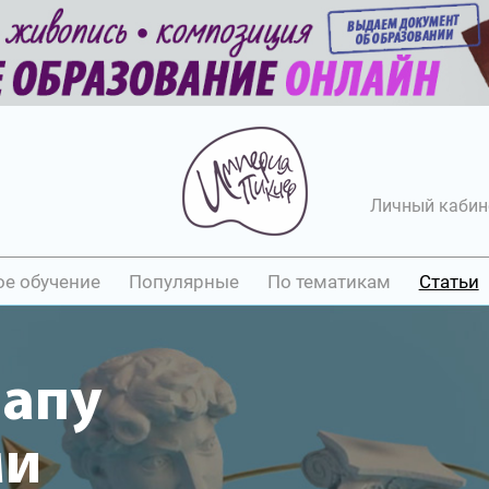
Личный кабин
ое обучение
Популярные
По тематикам
Статьи
напу
ми