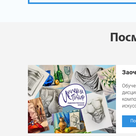
Посм
Заоч
Обуче
дисци
компо
искус
По