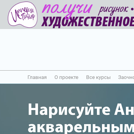
Главная
О проекте
Все курсы
Заочн
Нарисуйте А
акварельны