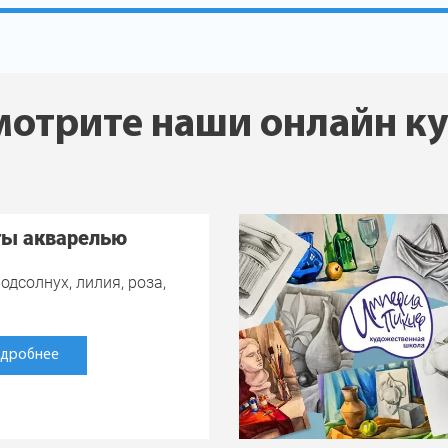
отрите наши онлайн к
ты акварелью
одсолнух, лилия, роза,
дробнее