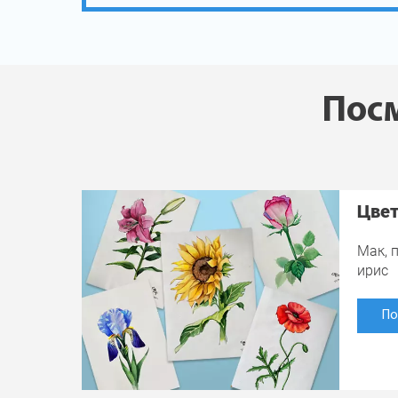
Посм
Цве
Мак, п
ирис
По