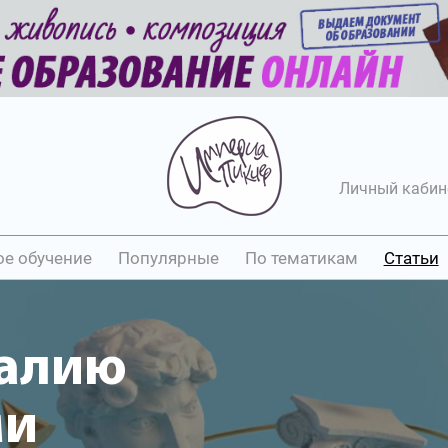
Личный кабин
ое обучение
Популярные
По тематикам
Статьи
залию
ми