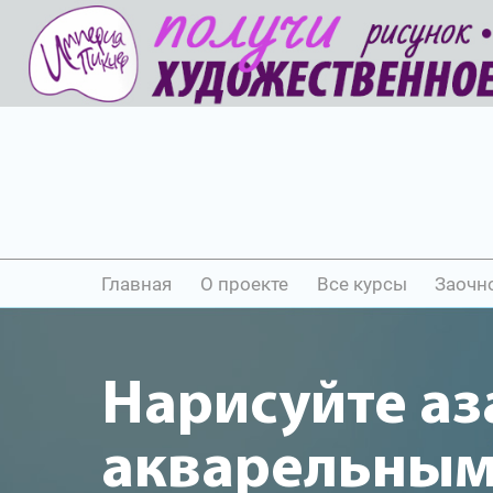
Главная
О проекте
Все курсы
Заочн
Нарисуйте а
акварельны