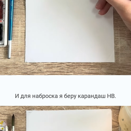
И для наброска я беру карандаш НВ.