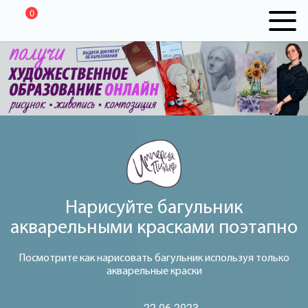
0
Нарисуйте багульник
акварельными красками поэтапно
Посмотрите как нарисовать багульник используя только
акварельные краски