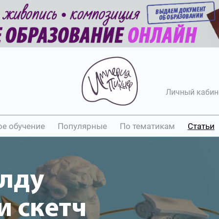
Личный кабин
ое обучение
Популярные
По тематикам
Статьи
алду
 скетч