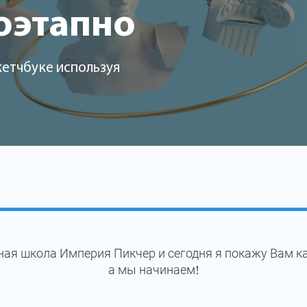
оэтапно
кетчбуке используя
ая школа Империя Пикчер и сегодня я покажу Вам к
а мы начинаем!