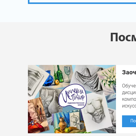
Посм
Заоч
Обуче
дисци
компо
искус
По