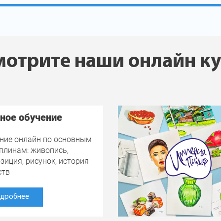
отрите наши онлайн к
ное обучение
ние онлайн по основным
плинам: живопись,
зиция, рисунок, история
ств
дробнее