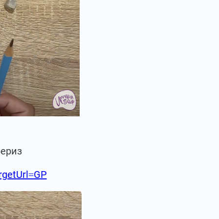
бериз
argetUrl=GP