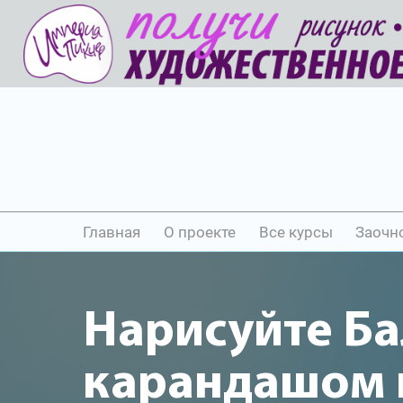
Главная
О проекте
Все курсы
Заочн
Нарисуйте Б
карандашом и