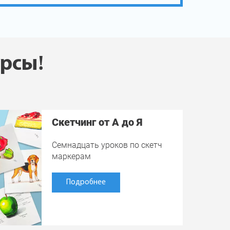
урсы!
Скетчинг от А до Я
Семнадцать уроков по скетч
маркерам
Подробнее