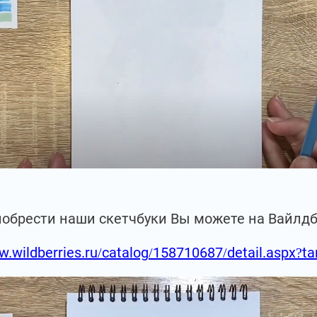
иобрести наши скетчбуки Вы можете на Вайлд
w.wildberries.ru/catalog/158710687/detail.aspx?t