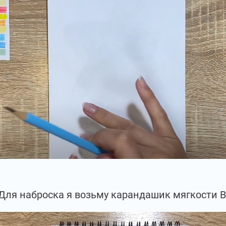
Для наброска я возьму карандашик мягкости В