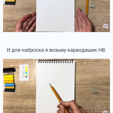
И для наброска я возьму карандашик НВ.