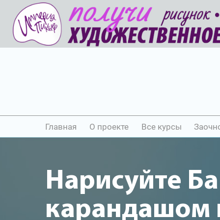
Главная
О проекте
Все курсы
Заочн
Нарисуйте Б
карандашом и