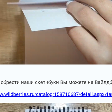
иобрести наши скетчбуки Вы можете на Вайлд
w.wildberries.ru/catalog/158710687/detail.aspx?t