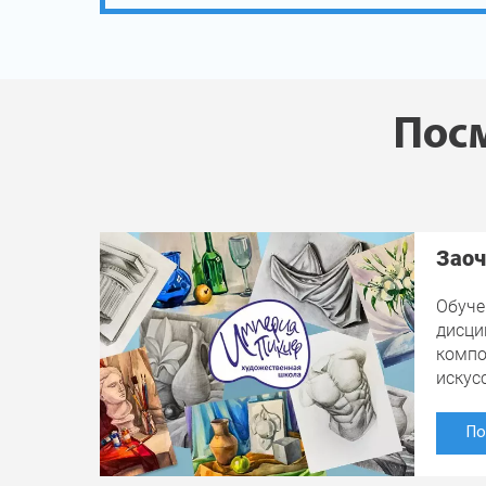
Посм
Заоч
Обуче
дисци
компо
искус
По