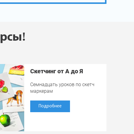
урсы!
Скетчинг от А до Я
Семнадцать уроков по скетч
маркерам
Подробнее