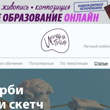
Личный кабин
ое обучение
Популярные
По тематикам
Статьи
арби
 скетч