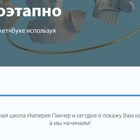
оэтапно
кетчбуке используя
ая школа Империя Пикчер и сегодня я покажу Вам к
а мы начинаем!