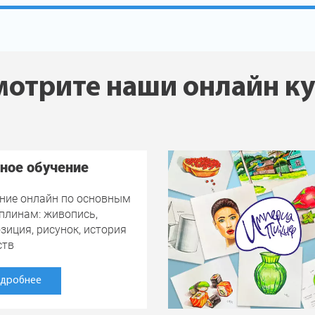
отрите наши онлайн к
ное обучение
ние онлайн по основным
плинам: живопись,
зиция, рисунок, история
ств
дробнее