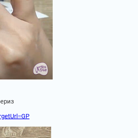
бериз
argetUrl=GP