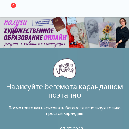
0
Нарисуйте бегемота карандашом
поэтапно
Посмотрите как нарисовать бегемота используя только
простой карандаш