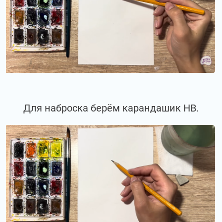
Для наброска берём карандашик НВ.