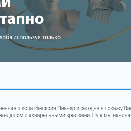
ми
этапно
лоба используя только
енная школа Империя Пикчер и сегодня я покажу Ва
рандашом и акварельными красками. Ну а мы начина