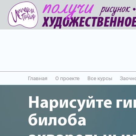
Главная
О проекте
Все курсы
Заочн
Нарисуйте ги
билоба