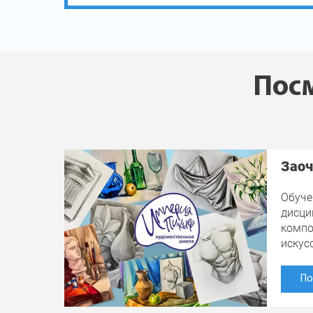
Посм
Заоч
Обуче
дисци
компо
искус
По