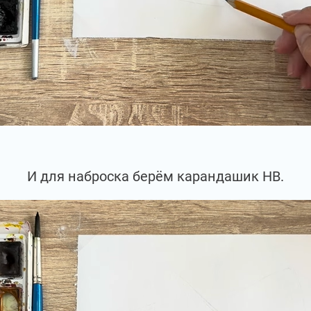
И для наброска берём карандашик НВ.