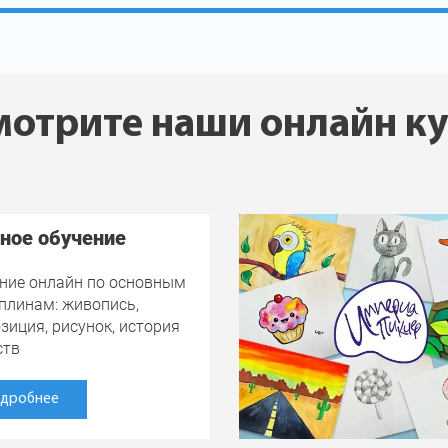
отрите наши онлайн к
ное обучение
ние онлайн по основным
плинам: живопись,
зиция, рисунок, история
ств
дробнее