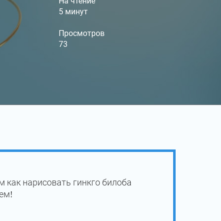
На чтение
5 минут
Просмотров
73
м как нарисовать гинкго билоба
ем!