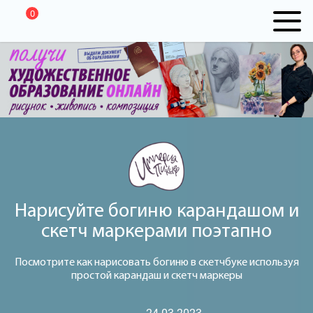
0
Нарисуйте богиню карандашом и
скетч маркерами поэтапно
Посмотрите как нарисовать богиню в скетчбуке используя
простой карандаш и скетч маркеры