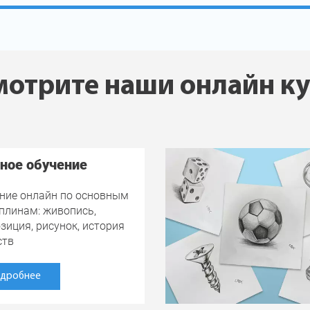
отрите наши онлайн к
ное обучение
ние онлайн по основным
плинам: живопись,
зиция, рисунок, история
ств
дробнее