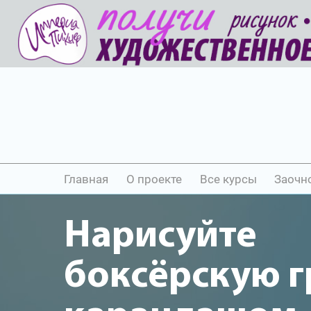
Главная
О проекте
Все курсы
Заочн
Нарисуйте
боксёрскую 