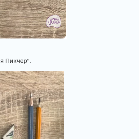
я Пикчер".