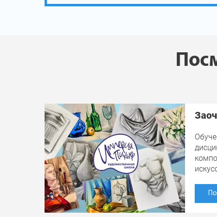
Посм
Заоч
Обуче
дисци
компо
искус
По