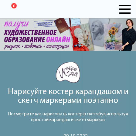
0
Нарисуйте костер карандашом и
скетч маркерами поэтапно
Посмотрите как нарисовать костер в скетчбук используя
простой карандаш и скетч маркеры