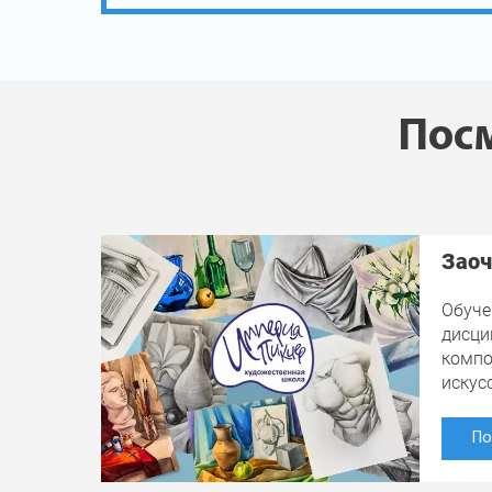
Посм
Заоч
Обуче
дисци
компо
искус
По