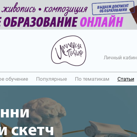
Личный кабин
ое обучение
Популярные
По тематикам
Статьи
онни
 скетч