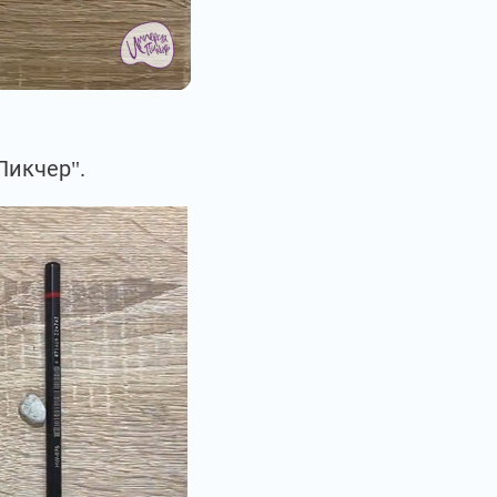
Пикчер".