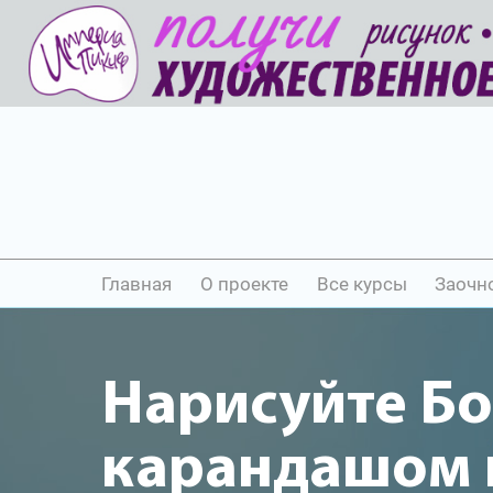
Главная
О проекте
Все курсы
Заочн
Нарисуйте Б
карандашом и