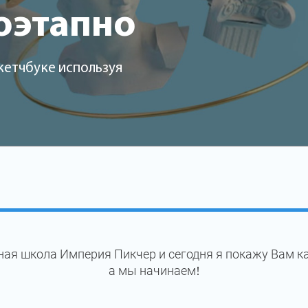
оэтапно
кетчбуке используя
ая школа Империя Пикчер и сегодня я покажу Вам к
а мы начинаем!