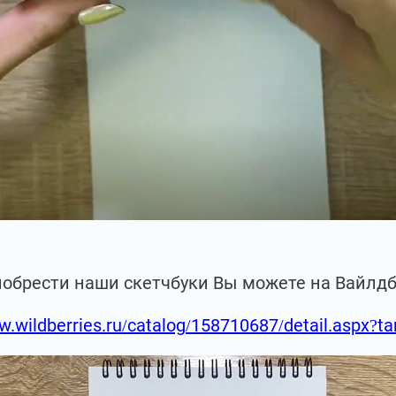
иобрести наши скетчбуки Вы можете на Вайлд
w.wildberries.ru/catalog/158710687/detail.aspx?t