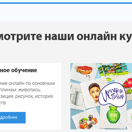
отрите наши онлайн к
ное обучение
ние онлайн по основным
плинам: живопись,
зиция, рисунок, история
ств
дробнее