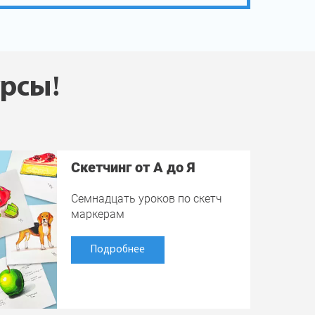
урсы!
Скетчинг от А до Я
Семнадцать уроков по скетч
маркерам
Подробнее