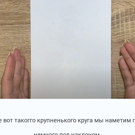
е вот такогго крупненького круга мы наметим г
немного под наклоном.