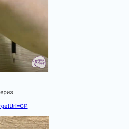
бериз
argetUrl=GP