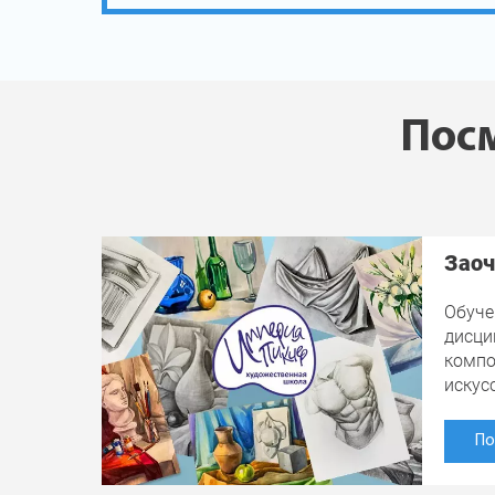
Посм
Заоч
Обуче
дисци
компо
искус
По