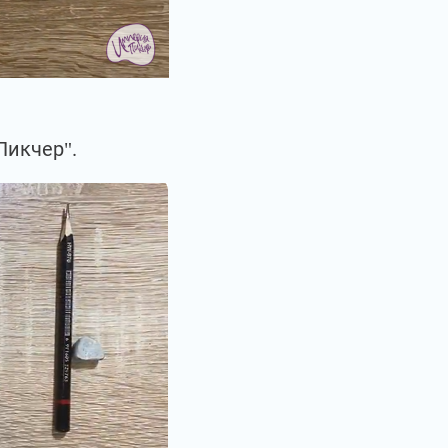
Пикчер".