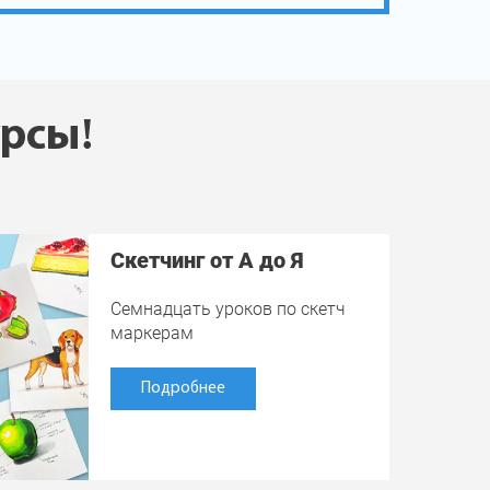
урсы!
Скетчинг от А до Я
Семнадцать уроков по скетч
маркерам
Подробнее