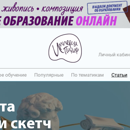
Личный кабин
ое обучение
Популярные
По тематикам
Статьи
та
 скетч