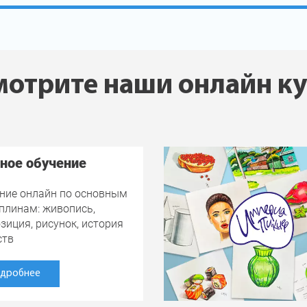
отрите наши онлайн к
ное обучение
ние онлайн по основным
плинам: живопись,
зиция, рисунок, история
ств
дробнее