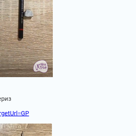
ериз
argetUrl=GP