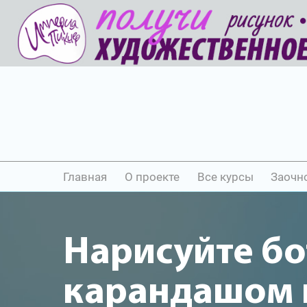
Главная
О проекте
Все курсы
Заочн
Нарисуйте бо
карандашом и