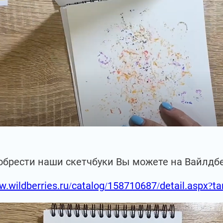
обрести наши скетчбуки Вы можете на Вайлдб
w.wildberries.ru/catalog/158710687/detail.aspx?t