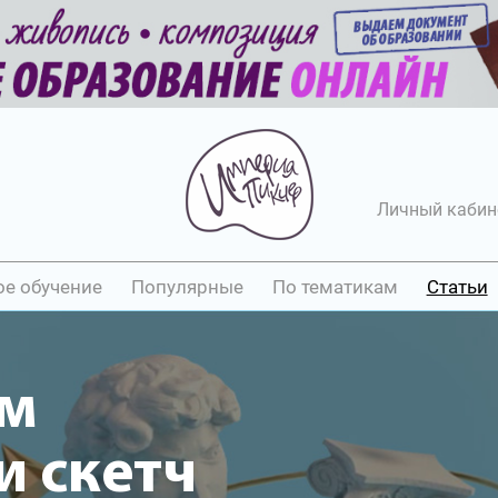
Личный кабин
ое обучение
Популярные
По тематикам
Статьи
ум
 скетч