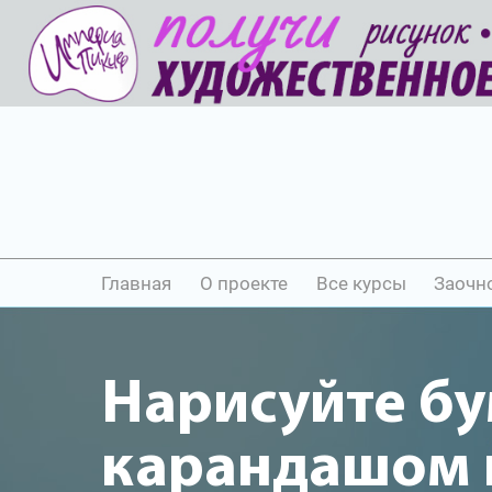
Главная
О проекте
Все курсы
Заочн
Нарисуйте б
карандашом и