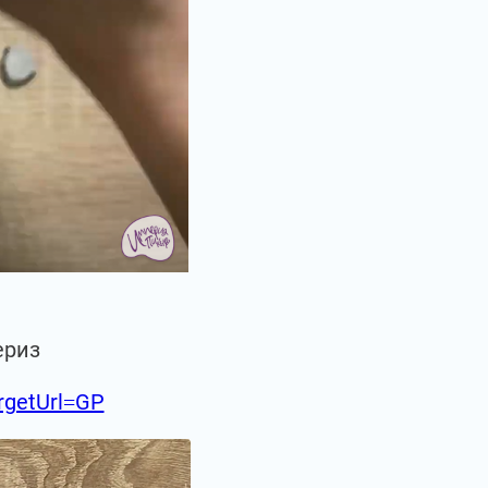
ериз
argetUrl=GP