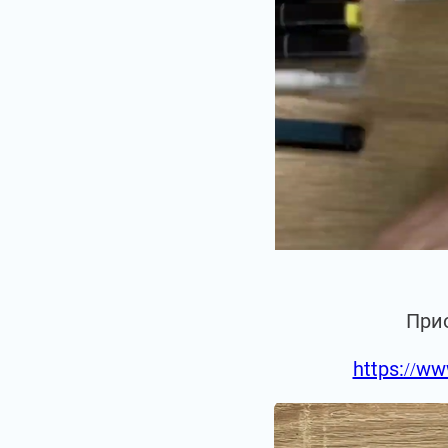
При
https://ww