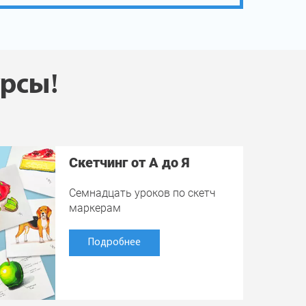
урсы!
Скетчинг от А до Я
Семнадцать уроков по скетч
маркерам
Подробнее