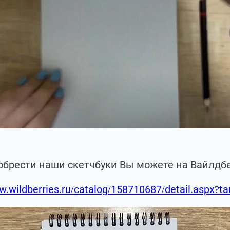
обрести наши скетчбуки Вы можете на Вайлдб
w.wildberries.ru/catalog/158710687/detail.aspx?t