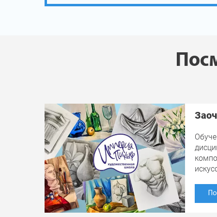
Посм
Заоч
Обуче
дисци
компо
искус
По