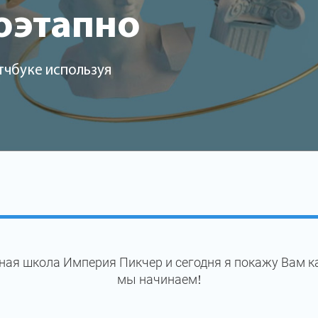
оэтапно
тчбуке используя
ая школа Империя Пикчер и сегодня я покажу Вам к
мы начинаем!