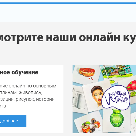
отрите наши онлайн к
ное обучение
ние онлайн по основным
плинам: живопись,
зиция, рисунок, история
ств
дробнее