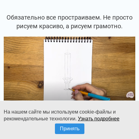
Обязательно все простраиваем. Не просто
рисуем красиво, а рисуем грамотно.
На нашем сайте мы используем cookie-файлы и
рекомендательные технологии.
Узнать подробнее
Мы занимаемся построением свечи, а не
Принять
срисовкой свечи.