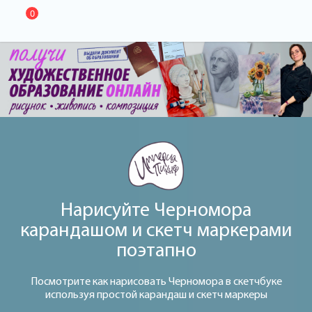
0
Нарисуйте Черномора
карандашом и скетч маркерами
поэтапно
Посмотрите как нарисовать Черномора в скетчбуке
используя простой карандаш и скетч маркеры