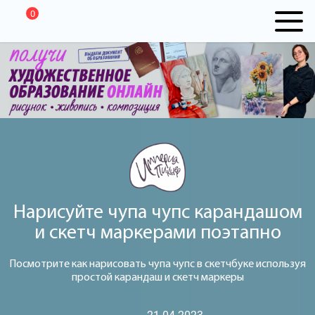
0
Нарисуйте чупа чупс карандашом
и скетч маркерами поэтапно
Посмотрите как нарисовать чупа чупс в скетчбуке используя
простой карандаш и скетч маркеры