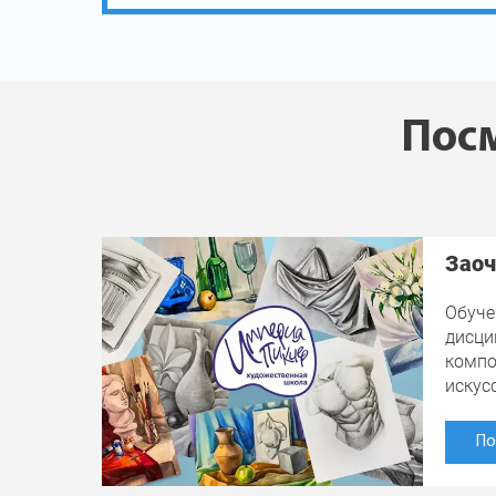
Посм
Заоч
Обуче
дисци
компо
искус
По