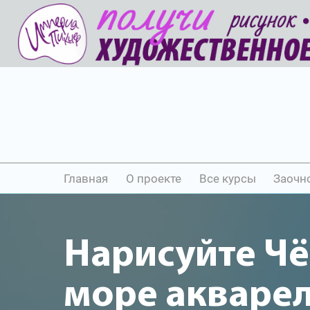
Главная
О проекте
Все курсы
Заочн
Нарисуйте Ч
море акваре