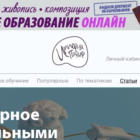
Личный кабин
ое обучение
Популярные
По тематикам
Статьи
ёрное
льными