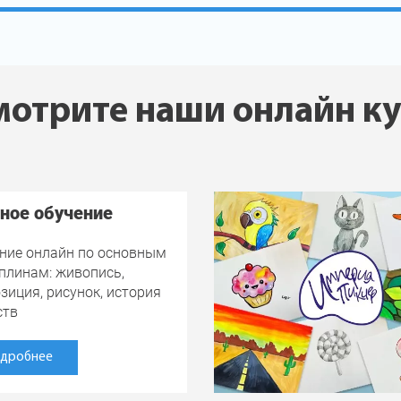
отрите наши онлайн к
ное обучение
ние онлайн по основным
плинам: живопись,
зиция, рисунок, история
ств
дробнее