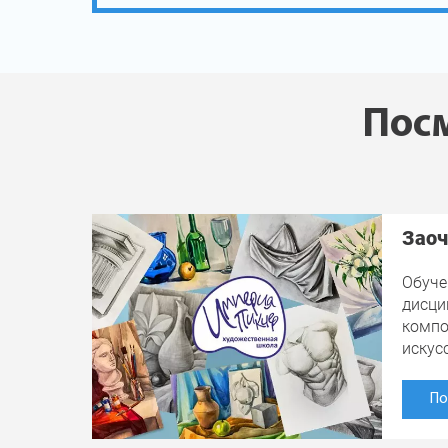
Посм
Заоч
Обуче
дисци
компо
искус
По