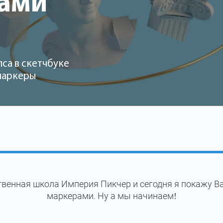
рами
са в скетчбуке
 маркеры
венная школа Империя Пикчер и сегодня я покажу В
маркерами. Ну а мы начинаем!