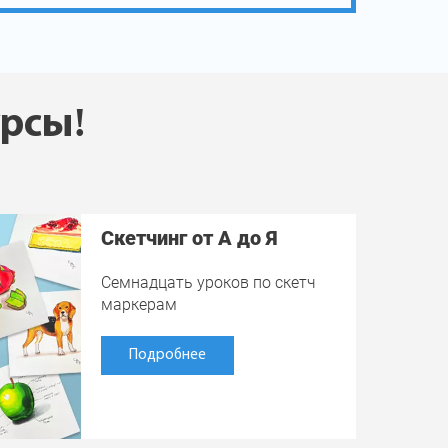
урсы!
Скетчинг от А до Я
Семнадцать уроков по скетч
маркерам
Подробнее