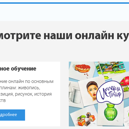
отрите наши онлайн к
ное обучение
ние онлайн по основным
плинам: живопись,
зиция, рисунок, история
ств
дробнее