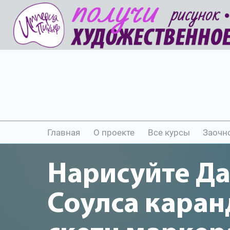
Главная
О проекте
Все курсы
Заочн
Нарисуйте Д
Соулса кара