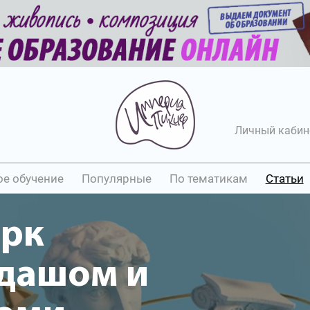
Личный кабин
ое обучение
Популярные
По тематикам
Статьи
арк
ндашом и