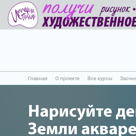
Главная
О проекте
Все курсы
Заочн
Нарисуйте де
Земли аквар