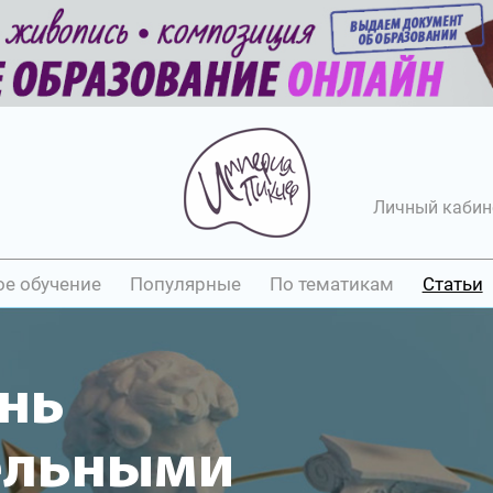
Личный кабин
ое обучение
Популярные
По тематикам
Статьи
нь
ельными