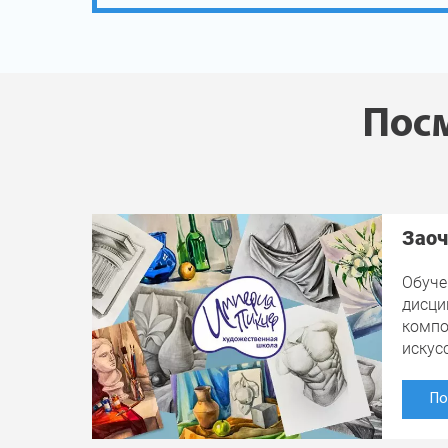
Посм
Заоч
Обуче
дисци
компо
искус
По