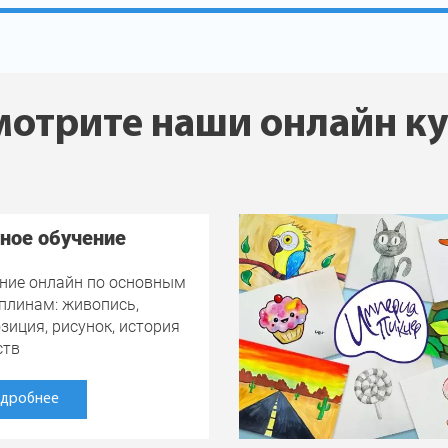
отрите наши онлайн к
ное обучение
ние онлайн по основным
плинам: живопись,
зиция, рисунок, история
ств
дробнее