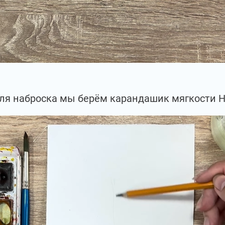
ля наброска мы берём карандашик мягкости Н