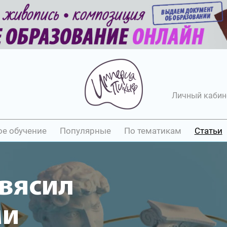
Личный кабин
ое обучение
Популярные
По тематикам
Статьи
вясил
ми