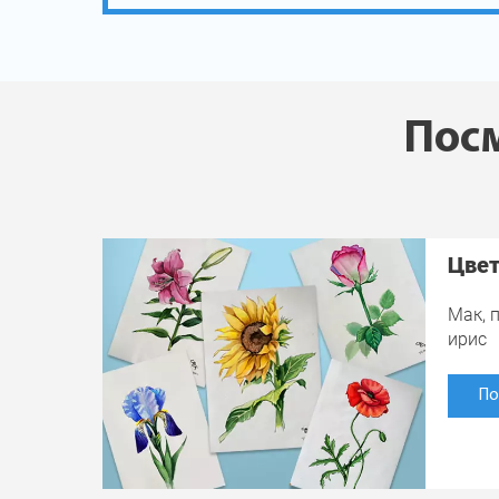
Посм
Цве
Мак, п
ирис
По