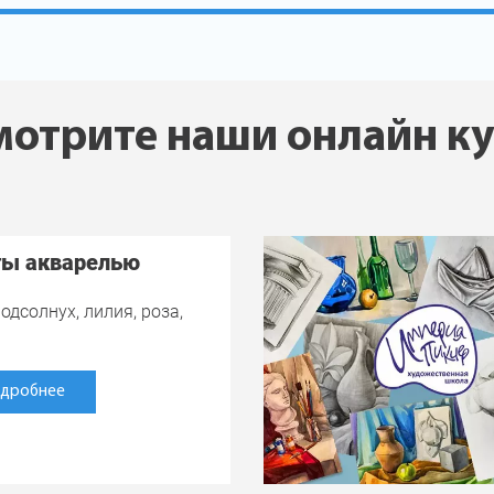
отрите наши онлайн к
ты акварелью
одсолнух, лилия, роза,
дробнее