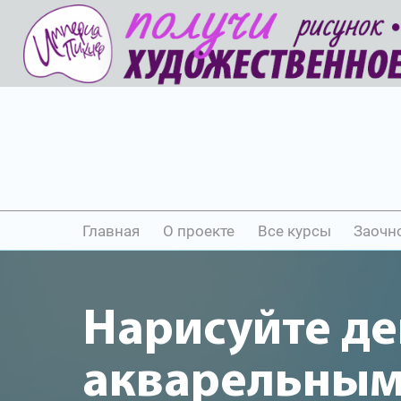
Главная
О проекте
Все курсы
Заочн
Нарисуйте де
акварельны