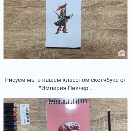
Рисуем мы в нашем классном скетчбуке от
"Империя Пикчер".