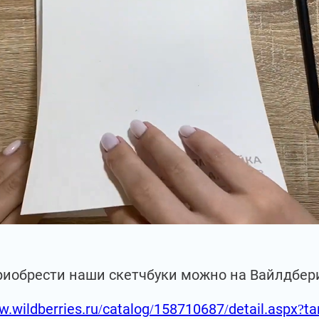
риобрести наши скетчбуки можно на Вайлдбер
w.wildberries.ru/catalog/158710687/detail.aspx?t