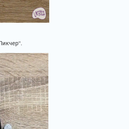
Пикчер".