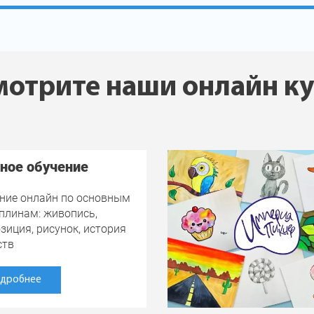
отрите наши онлайн к
ное обучение
ние онлайн по основным
плинам: живопись,
зиция, рисунок, история
ств
дробнее