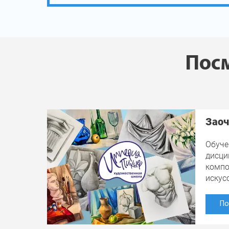
Посм
Заоч
Обуче
дисци
компо
искус
По