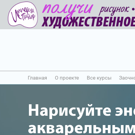
Главная
О проекте
Все курсы
Заочн
Нарисуйте э
акварельны