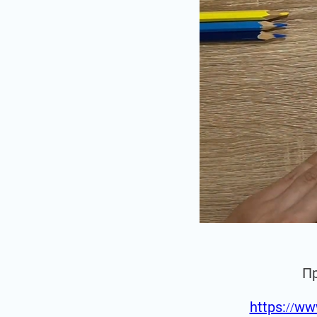
П
https://ww