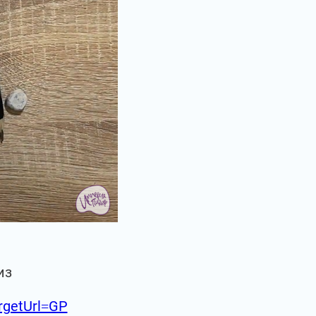
из
argetUrl=GP