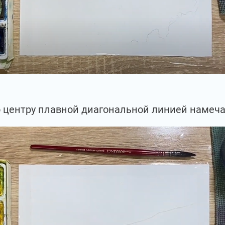
о центру плавной диагональной линией намеча