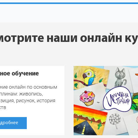
отрите наши онлайн к
ное обучение
ние онлайн по основным
плинам: живопись,
зиция, рисунок, история
ств
дробнее