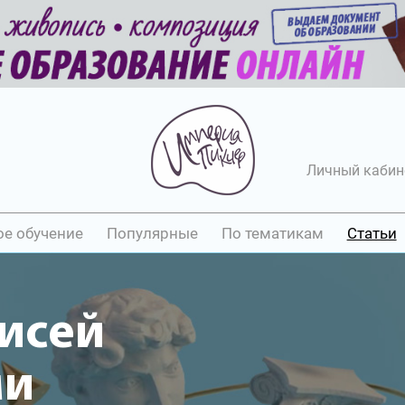
Личный кабин
ое обучение
Популярные
По тематикам
Статьи
исей
ми