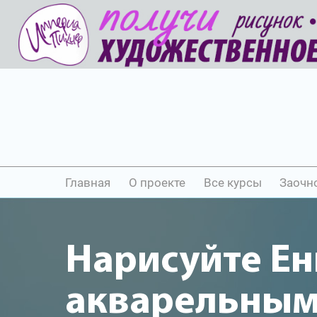
Главная
О проекте
Все курсы
Заочн
Нарисуйте Ен
акварельны