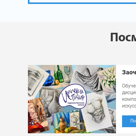
Посм
Заоч
Обуче
дисци
компо
искус
По