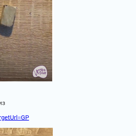
из
argetUrl=GP