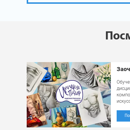
Посм
Заоч
Обуче
дисци
компо
искус
По