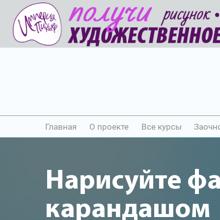
Главная
О проекте
Все курсы
Заочн
Нарисуйте ф
карандашом