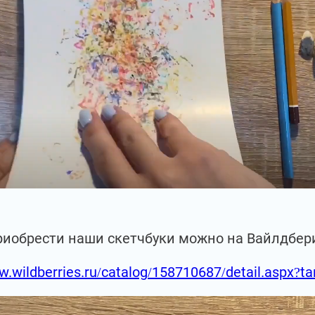
риобрести наши скетчбуки можно на Вайлдбер
w.wildberries.ru/catalog/158710687/detail.aspx?t