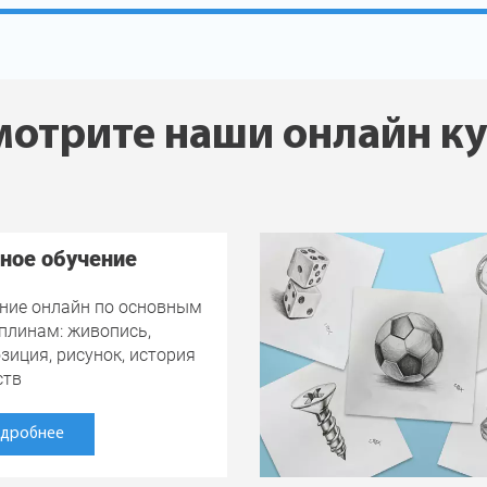
отрите наши онлайн к
ное обучение
ние онлайн по основным
плинам: живопись,
зиция, рисунок, история
ств
дробнее