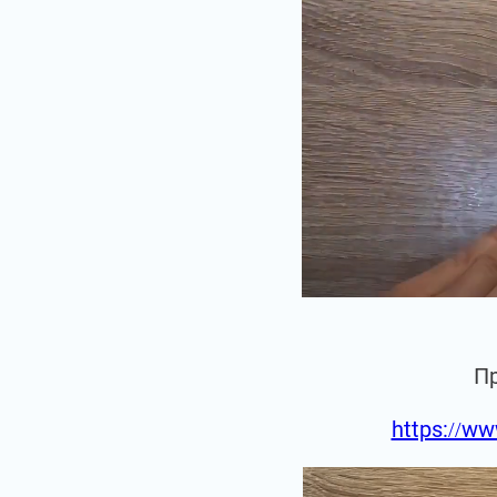
П
https://ww