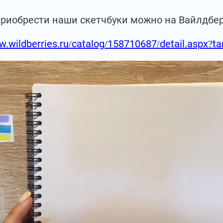
приобрести наши скетчбуки можно на Вайлдбе
w.wildberries.ru/catalog/158710687/detail.aspx?t