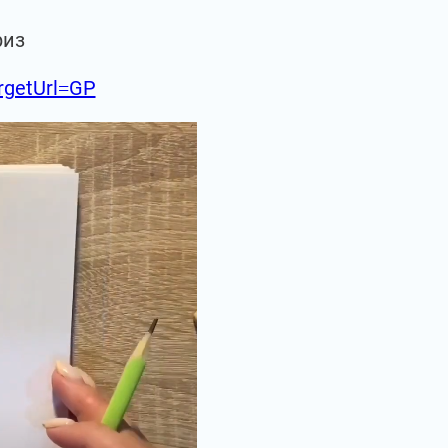
риз
argetUrl=GP