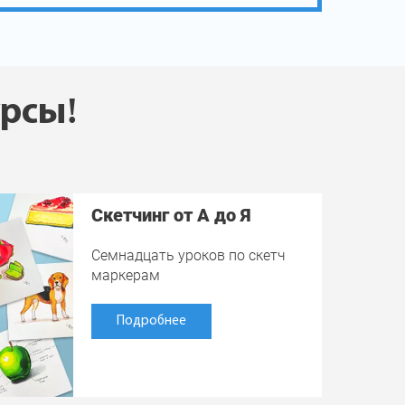
урсы!
Скетчинг от А до Я
Семнадцать уроков по скетч
маркерам
Подробнее