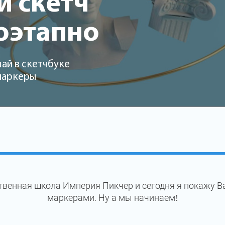
 скетч
оэтапно
ай в скетчбуке
 маркеры
твенная школа Империя Пикчер и сегодня я покажу В
маркерами. Ну а мы начинаем!