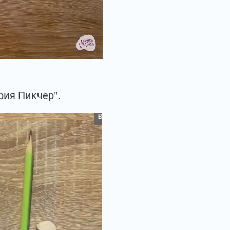
рия Пикчер".