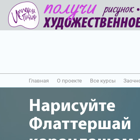
Главная
О проекте
Все курсы
Заочн
Нарисуйте
Флаттершай