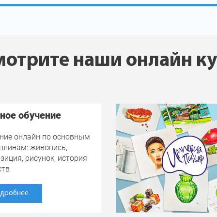
отрите наши онлайн к
ное обучение
ние онлайн по основным
плинам: живопись,
зиция, рисунок, история
ств
дробнее