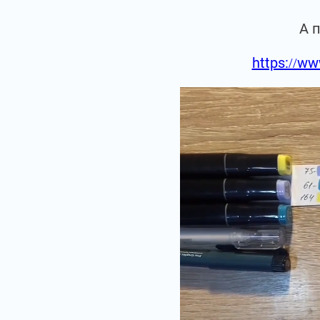
А 
https://ww