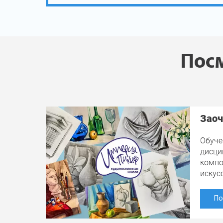
Посм
Заоч
Обуче
дисци
компо
искус
По