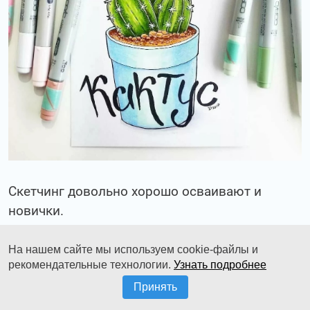
Скетчинг довольно хорошо осваивают и
новички.
Здесь главное не сдерживать себя в каких-
На нашем сайте мы используем cookie-файлы и
либо рамках.
рекомендательные технологии.
Узнать подробнее
Принять
Экспериментируйте, пробуйте что-то новое,