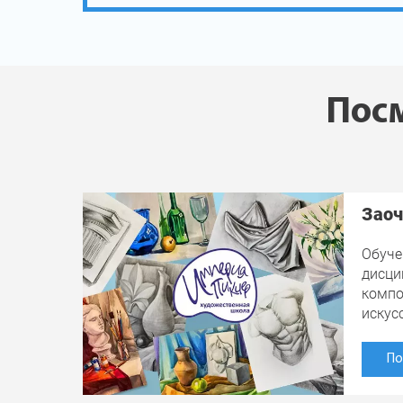
Посм
Заоч
Обуче
дисци
компо
искус
По