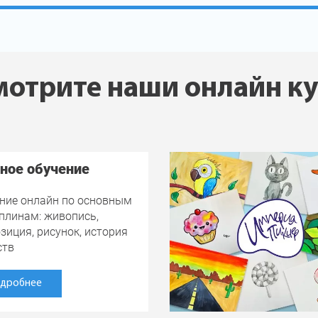
отрите наши онлайн к
ное обучение
ние онлайн по основным
плинам: живопись,
зиция, рисунок, история
ств
дробнее