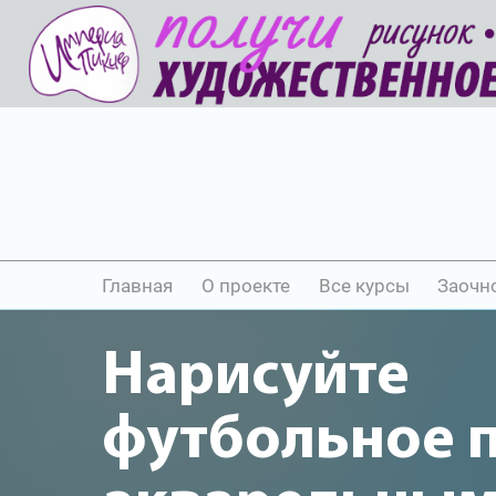
Главная
О проекте
Все курсы
Заочн
Нарисуйте
футбольное 