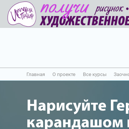
Главная
О проекте
Все курсы
Заочн
Нарисуйте Ге
карандашом и