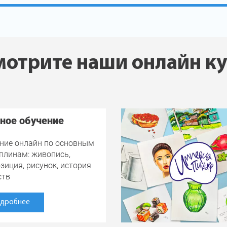
отрите наши онлайн к
ное обучение
ние онлайн по основным
плинам: живопись,
зиция, рисунок, история
ств
дробнее