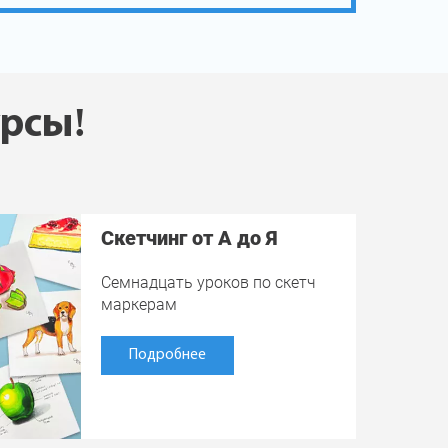
урсы!
Скетчинг от А до Я
Семнадцать уроков по скетч
маркерам
Подробнее