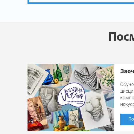
Посм
Заоч
Обуче
дисци
компо
искус
По