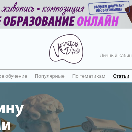
Личный кабин
ое обучение
Популярные
По тематикам
Статьи
ину
ми