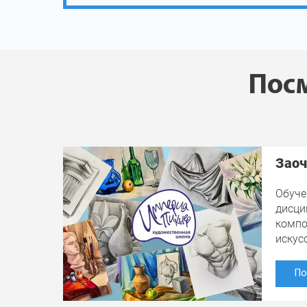
Посм
Заоч
Обуче
дисци
компо
искус
По