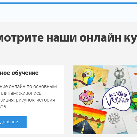
отрите наши онлайн к
ное обучение
ние онлайн по основным
плинам: живопись,
зиция, рисунок, история
ств
дробнее