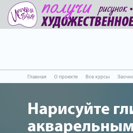
Главная
О проекте
Все курсы
Заочн
Нарисуйте гл
акварельны