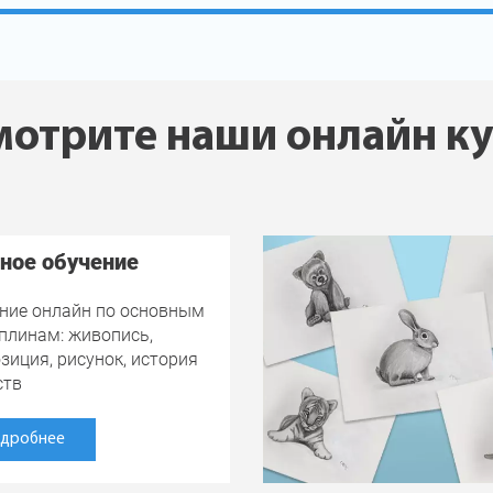
отрите наши онлайн к
ное обучение
ние онлайн по основным
плинам: живопись,
зиция, рисунок, история
ств
дробнее