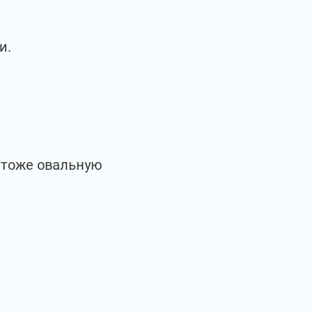
и.
 тоже овальную