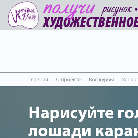
Главная
О проекте
Все курсы
Заочн
Нарисуйте го
лошади кар