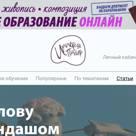
Личный кабин
ое обучение
Популярные
По тематикам
Статьи
лову
андашом