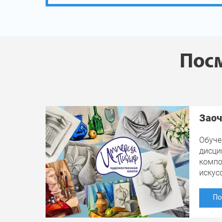
Посм
Заоч
Обуче
дисци
компо
искус
По