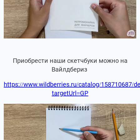
Приобрести наши скетчбуки можно на
Вайлдбериз
https://www.wildberries.ru/catalog/158710687/de
targetUrl=GP