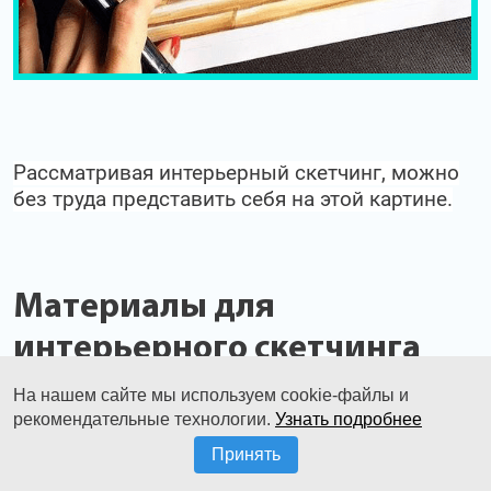
Рассматривая интерьерный скетчинг, можно
без труда представить себя на этой картине.
Материалы для
интерьерного скетчинга
На нашем сайте мы используем cookie-файлы и
Что же нам может понадобиться в работе?
рекомендательные технологии.
Узнать подробнее
Принять
Набор для интерьерного скетчинга не такой