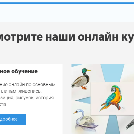
отрите наши онлайн к
ное обучение
ние онлайн по основным
плинам: живопись,
зиция, рисунок, история
ств
дробнее