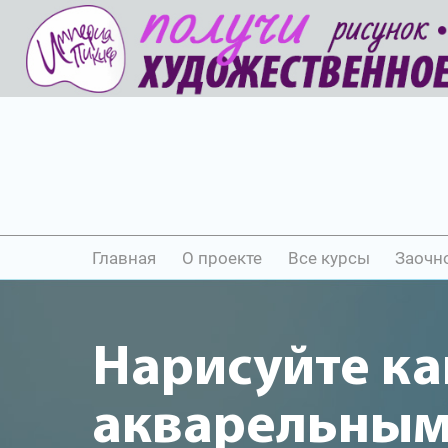
Главная
О проекте
Все курсы
Заочн
Нарисуйте ка
акварельны