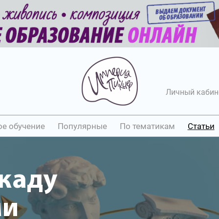
Личный кабин
ое обучение
Популярные
По тематикам
Статьи
каду
ми