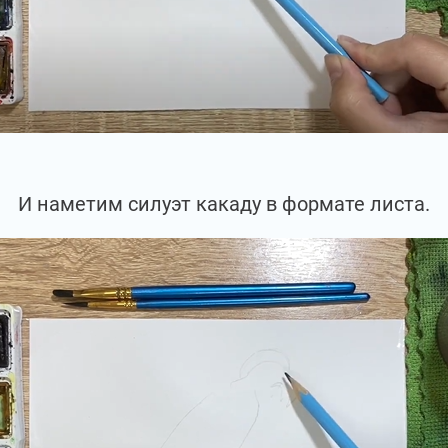
И наметим силуэт какаду в формате листа.