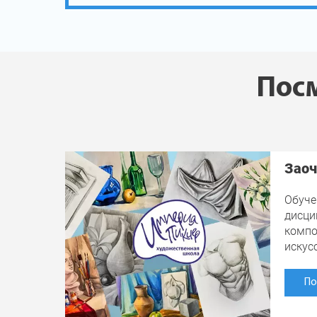
Посм
Заоч
Обуче
дисци
компо
искус
По