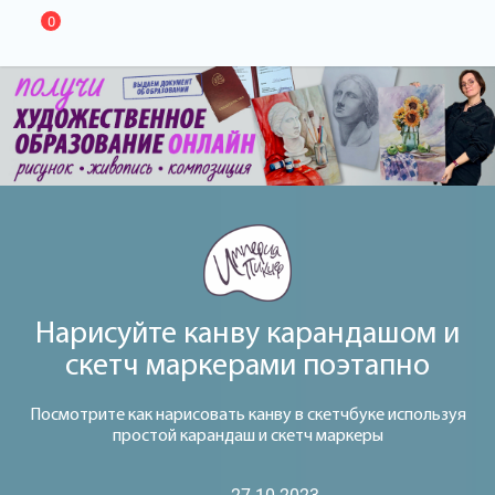
0
Нарисуйте канву карандашом и
скетч маркерами поэтапно
Посмотрите как нарисовать канву в скетчбуке используя
простой карандаш и скетч маркеры