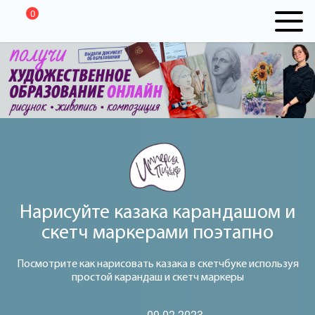
0
Нарисуйте казака карандашом и
скетч маркерами поэтапно
Посмотрите как нарисовать казака в скетчбуке используя
простой карандаш и скетч маркеры