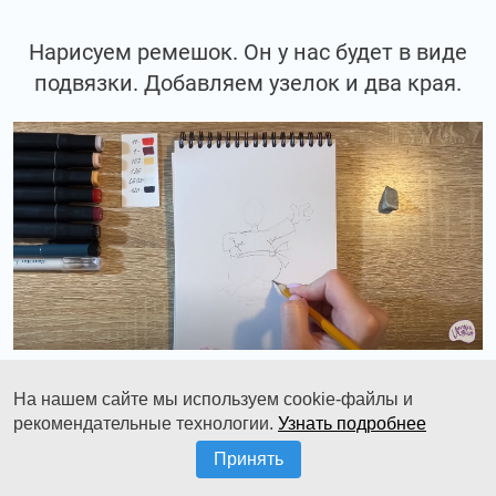
Нарисуем ремешок. Он у нас будет в виде
подвязки. Добавляем узелок и два края.
На нашем сайте мы используем cookie-файлы и
рекомендательные технологии.
Узнать подробнее
Теперь, прорисовываем штанишки. Они у
нас будут в виде двух кругов, соединенных
Принять
между собой.