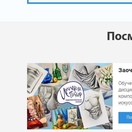
Посм
Заоч
Обуче
дисци
компо
искус
По