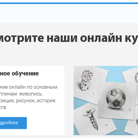
отрите наши онлайн к
ное обучение
ние онлайн по основным
плинам: живопись,
зиция, рисунок, история
ств
дробнее