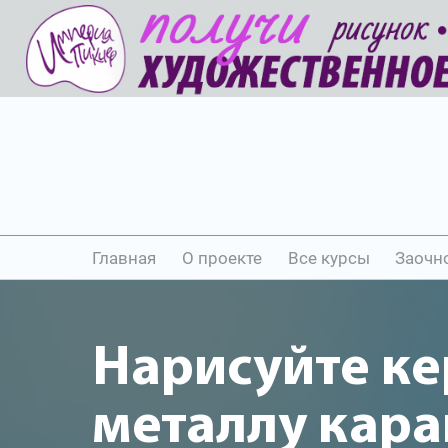
Главная
О проекте
Все курсы
Заочн
Нарисуйте ке
металлу кар