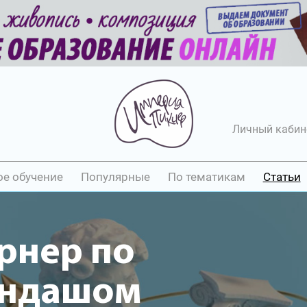
Личный кабин
ое обучение
Популярные
По тематикам
Статьи
рнер по
андашом