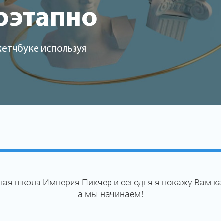
оэтапно
кетчбуке используя
ая школа Империя Пикчер и сегодня я покажу Вам к
а мы начинаем!