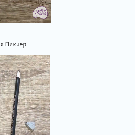
я Пикчер".