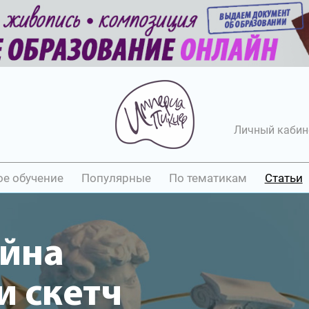
Личный кабин
ое обучение
Популярные
По тематикам
Статьи
ейна
 скетч