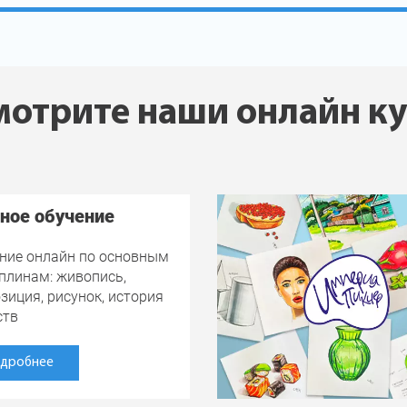
отрите наши онлайн к
ное обучение
ние онлайн по основным
плинам: живопись,
зиция, рисунок, история
ств
дробнее