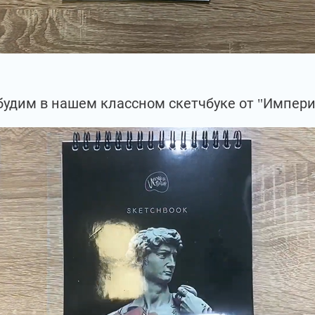
будим в нашем классном скетчбуке от "Импери