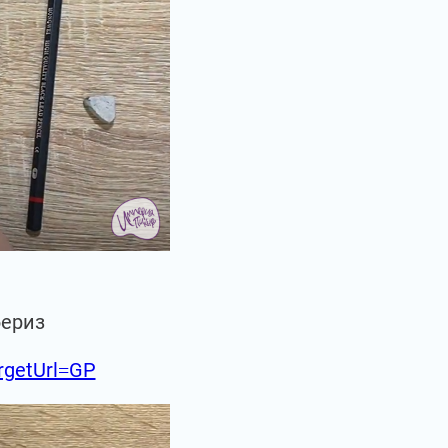
бериз
argetUrl=GP