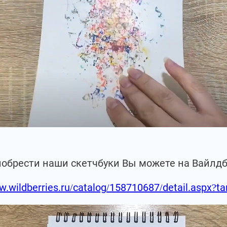
иобрести наши скетчбуки Вы можете на Вайлд
w.wildberries.ru/catalog/158710687/detail.aspx?t