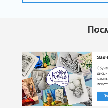
Посм
Заоч
Обуче
дисци
компо
искус
По