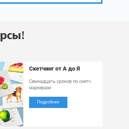
урсы!
Скетчинг от А до Я
Семнадцать уроков по скетч
маркерам
Подробнее