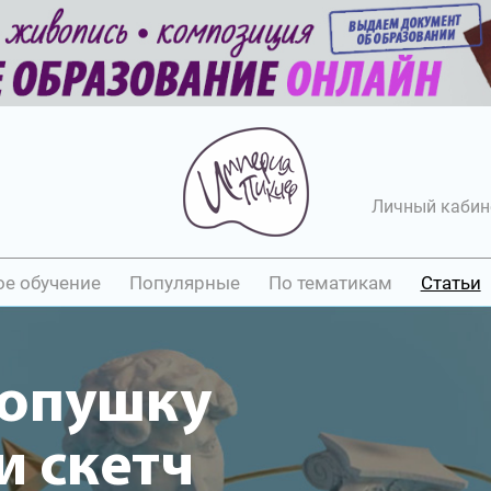
Личный кабин
ое обучение
Популярные
По тематикам
Статьи
лопушку
 скетч