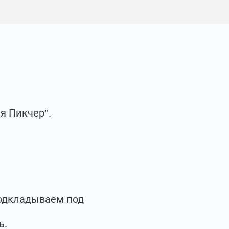
я Пикчер".
подкладываем под
ь.