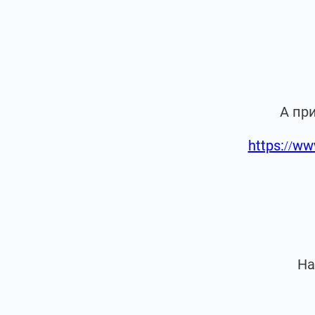
А пр
https://ww
На