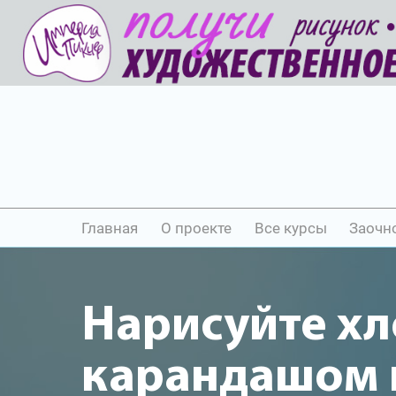
Главная
О проекте
Все курсы
Заочн
Нарисуйте х
карандашом и