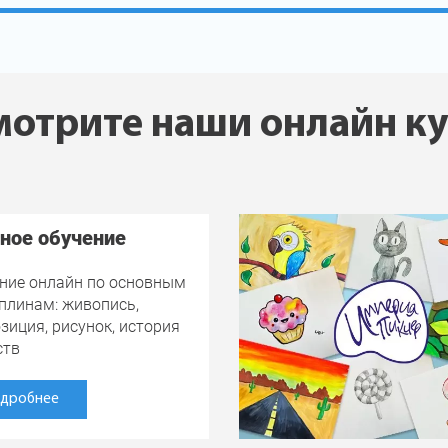
отрите наши онлайн к
ное обучение
ние онлайн по основным
плинам: живопись,
зиция, рисунок, история
ств
дробнее