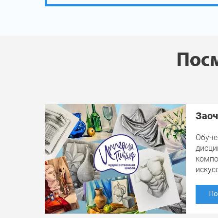
Посм
Заоч
Обуче
дисци
компо
искус
По