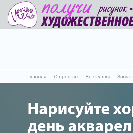
Главная
О проекте
Все курсы
Заочн
Нарисуйте х
день акваре