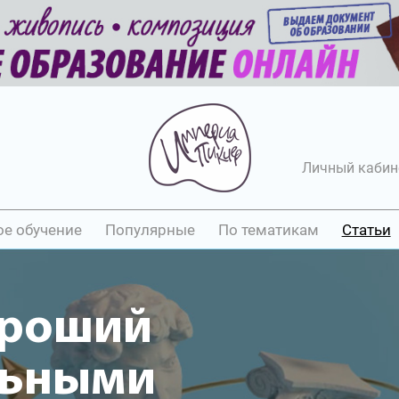
Личный кабин
ое обучение
Популярные
По тематикам
Статьи
ороший
льными