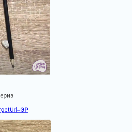
бериз
argetUrl=GP