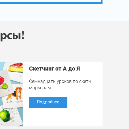
урсы!
Скетчинг от А до Я
Семнадцать уроков по скетч
маркерам
Подробнее