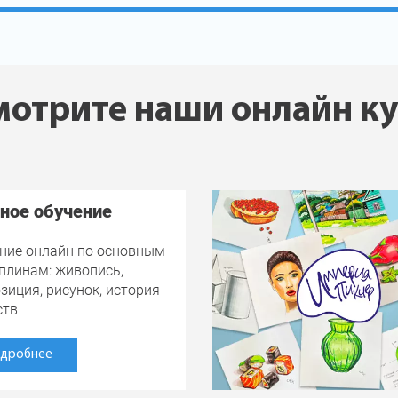
отрите наши онлайн к
ное обучение
ние онлайн по основным
плинам: живопись,
зиция, рисунок, история
ств
дробнее