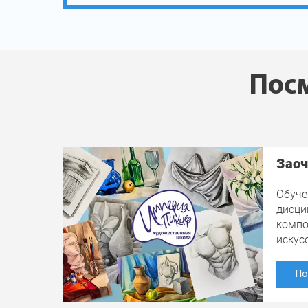
Посм
Заоч
Обуче
дисци
компо
искус
По