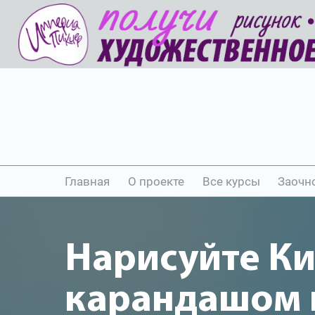
Главная
О проекте
Все курсы
Заочн
Нарисуйте К
карандашом и