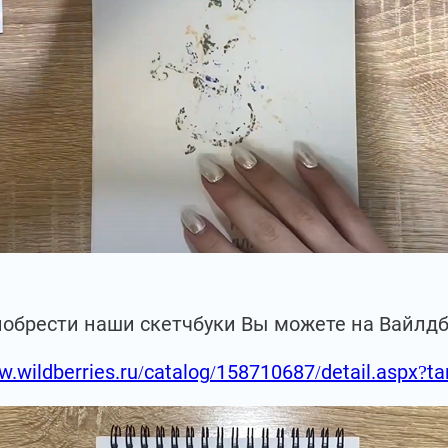
иобрести наши скетчбуки Вы можете на Вайлд
w.wildberries.ru/catalog/158710687/detail.aspx?t