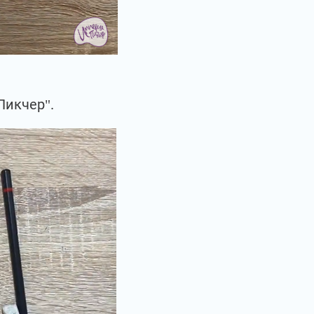
Пикчер".