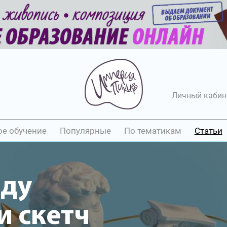
Личный кабин
ое обучение
Популярные
По тематикам
Статьи
иду
 скетч