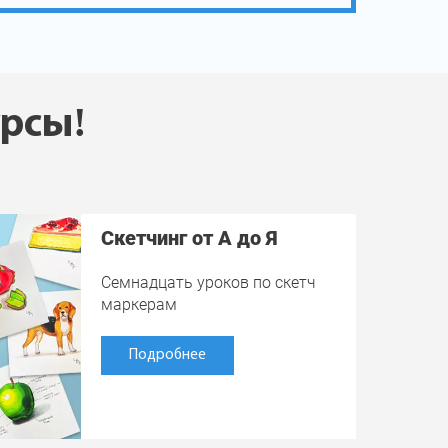
урсы!
Скетчинг от А до Я
Семнадцать уроков по скетч
маркерам
Подробнее