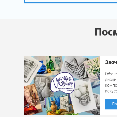
Посм
Заоч
Обуче
дисци
компо
искус
По