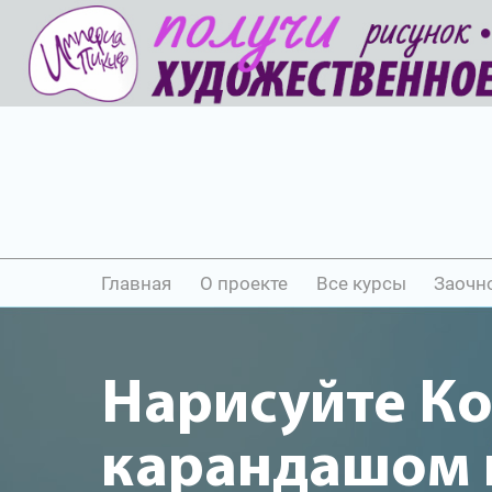
Главная
О проекте
Все курсы
Заочн
Нарисуйте К
карандашом и