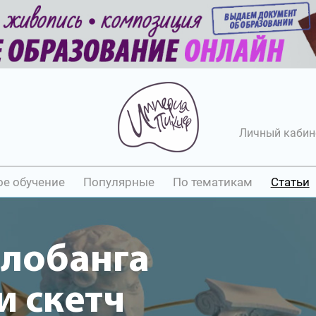
Личный кабин
ое обучение
Популярные
По тематикам
Статьи
олобанга
 скетч