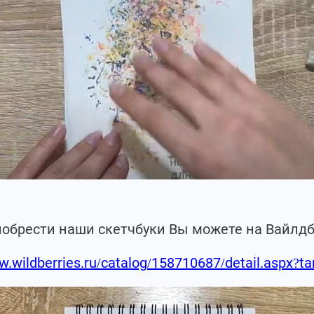
иобрести наши скетчбуки Вы можете на Вайлд
w.wildberries.ru/catalog/158710687/detail.aspx?t