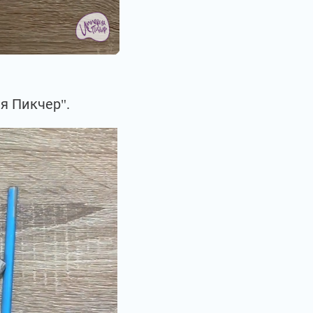
я Пикчер".