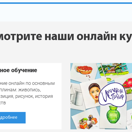
отрите наши онлайн к
ное обучение
ние онлайн по основным
плинам: живопись,
зиция, рисунок, история
ств
дробнее