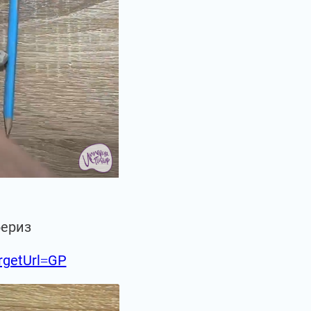
бериз
argetUrl=GP