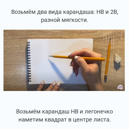
Возьмём два вида карандаша: НВ и 2В,
разной мягкости.
Возьмём карандаш НВ и легонечко
наметим квадрат в центре листа.