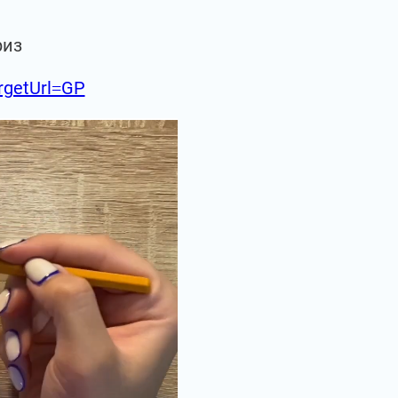
риз
argetUrl=GP