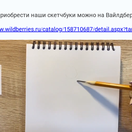
приобрести наши скетчбуки можно на Вайлдбе
w.wildberries.ru/catalog/158710687/detail.aspx?t