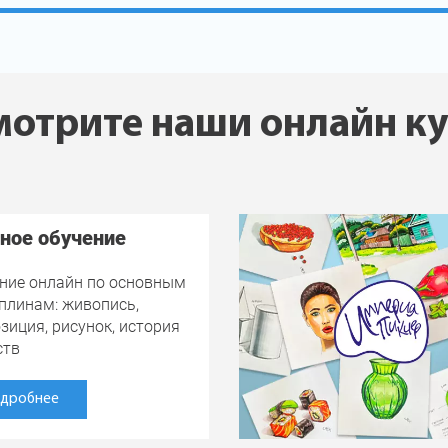
отрите наши онлайн к
ное обучение
ние онлайн по основным
плинам: живопись,
зиция, рисунок, история
ств
дробнее