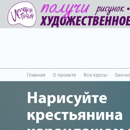
Главная
О проекте
Все курсы
Заочн
Нарисуйте
крестьянина