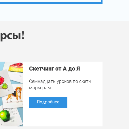
урсы!
Скетчинг от А до Я
Семнадцать уроков по скетч
маркерам
Подробнее