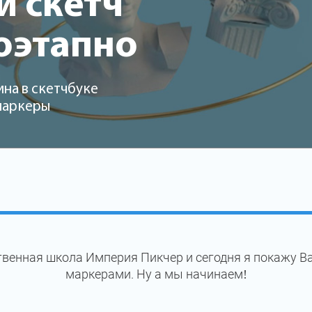
 скетч
оэтапно
на в скетчбуке
 маркеры
венная школа Империя Пикчер и сегодня я покажу В
маркерами. Ну а мы начинаем!