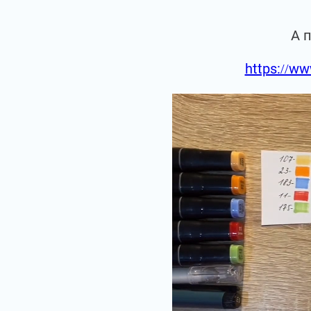
А 
https://ww