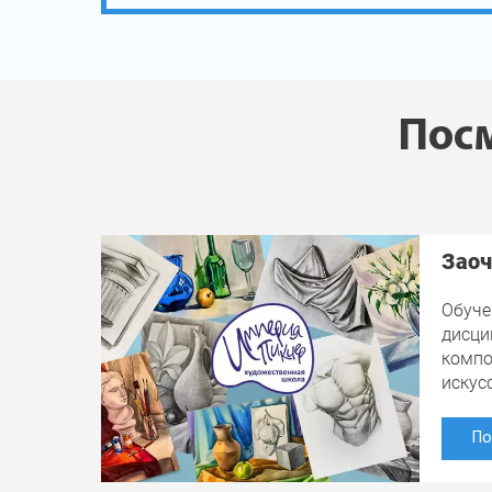
Посм
Заоч
Обуче
дисци
компо
искус
По