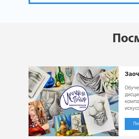
Посм
Заоч
Обуче
дисци
компо
искус
По