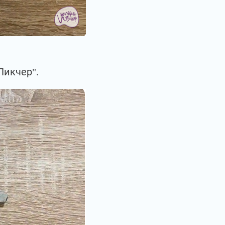
Пикчер".