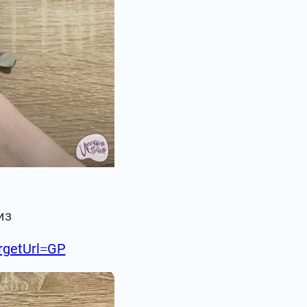
из
argetUrl=GP