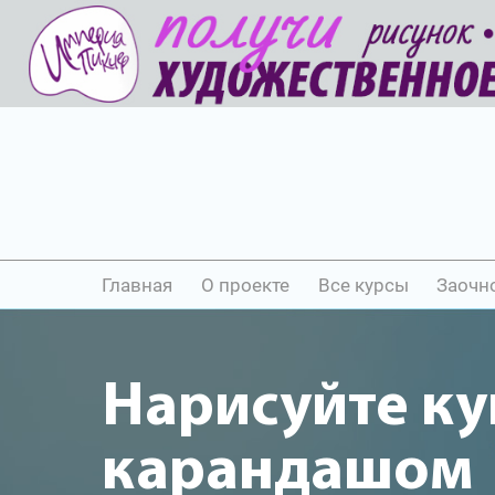
Главная
О проекте
Все курсы
Заочн
Нарисуйте ку
карандашом