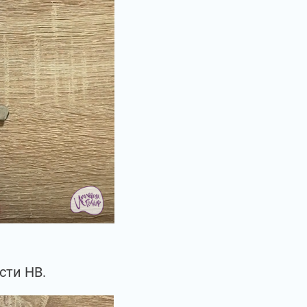
сти НВ.