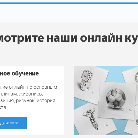
отрите наши онлайн к
ное обучение
ние онлайн по основным
плинам: живопись,
зиция, рисунок, история
ств
дробнее