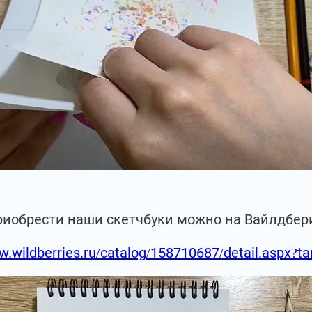
риобрести наши скетчбуки можно на Вайлдбер
w.wildberries.ru/catalog/158710687/detail.aspx?t