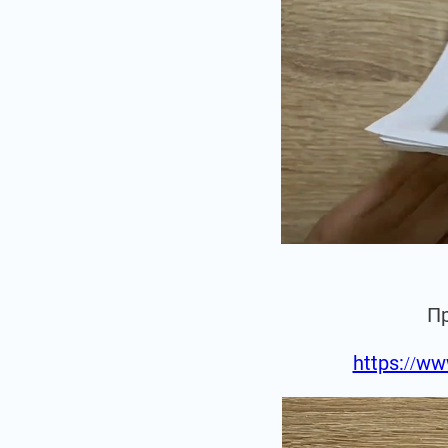
П
https://ww